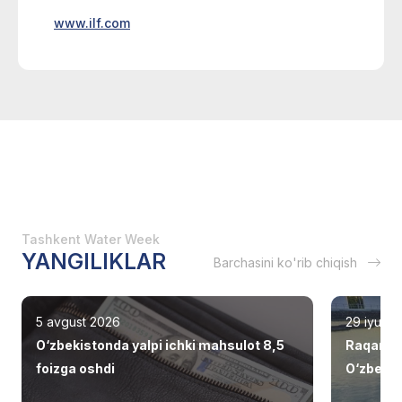
www.ilf.com
Tashkent Water Week
YANGILIKLAR
Barchasini ko'rib chiqish
5 avgust 2026
29 iyul 2
O‘zbekistonda yalpi ichki mahsulot 8,5
Raqamli 
foizga oshdi
O‘zbekis
qilinmo