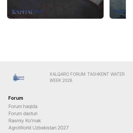
Batafsil o'qish
Batafsil 
XALQARO FORUM: TASHKENT WATER
WEEK 2028
Forum
Forum haqida
Forum dasturi
Rasmiy Ko‘mak
AgroWorld Uzbekistan 2027