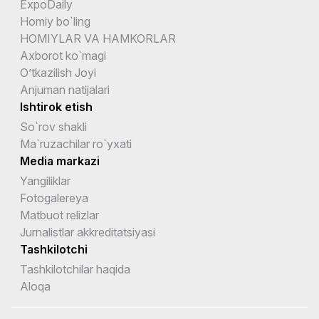
ExpoDaily
Homiy bo`ling
HOMIYLAR VA HAMKORLAR
Axborot ko`magi
O’tkazilish Joyi
Anjuman natijalari
Ishtirok etish
So`rov shakli
Ma`ruzachilar ro`yxati
Media markazi
Yangiliklar
Fotogalereya
Matbuot relizlar
Jurnalistlar akkreditatsiyasi
Tashkilotchi
Tashkilotchilar haqida
Aloqa