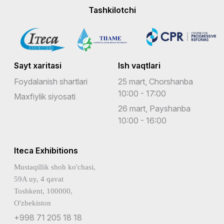
Tashkilotchi
Sayt xaritasi
Ish vaqtlari
Foydalanish shartlari
25 mart, Chorshanba
10:00 - 17:00
Maxfiylik siyosati
26 mart, Payshanba
10:00 - 16:00
Iteca Exhibitions
Mustaqillik shoh ko'chasi,
59A uy, 4 qavat
Toshkent, 100000,
O'zbekiston
+998 71 205 18 18