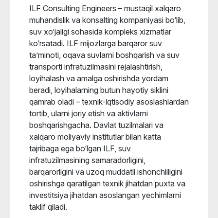
ILF Consulting Engineers – mustaqil xalqaro
muhandislik va konsalting kompaniyasi bo‘lib,
suv xo‘jaligi sohasida kompleks xizmatlar
ko‘rsatadi. ILF mijozlarga barqaror suv
ta’minoti, oqava suvlarni boshqarish va suv
transporti infratuzilmasini rejalashtirish,
loyihalash va amalga oshirishda yordam
beradi, loyihalarning butun hayotiy siklini
qamrab oladi – texnik-iqtisodiy asoslashlardan
tortib, ularni joriy etish va aktivlarni
boshqarishgacha. Davlat tuzilmalari va
xalqaro moliyaviy institutlar bilan katta
tajribaga ega bo‘lgan ILF, suv
infratuzilmasining samaradorligini,
barqarorligini va uzoq muddatli ishonchliligini
oshirishga qaratilgan texnik jihatdan puxta va
investitsiya jihatdan asoslangan yechimlarni
taklif qiladi.