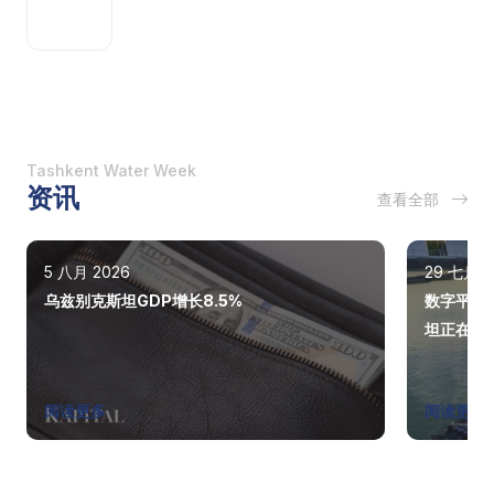
Tashkent Water Week
资讯
查看全部
5 八月 2026
29 七月 2
乌兹别克斯坦GDP增长8.5%
数字平台
坦正在改
阅读更多
阅读更多