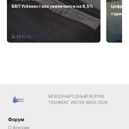
ВВП Узбекистана увеличился на 8,5%
Цифрова
тарифы.
систем
Читать далее
Читать 
МЕЖДУНАРОДНЫЙ ФОРУМ:
TASHKENT WATER WEEK 2028
Форум
О форуме